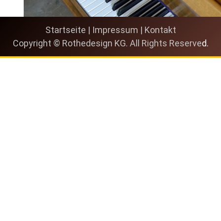
Startseite
|
Impressum
|
Kontakt
Copyright © Rothedesign KG. All Rights Reserve
d.