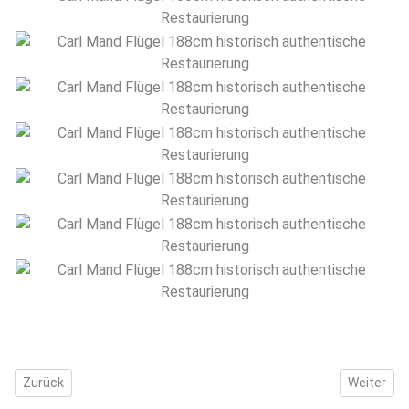
Vorheriger Beitrag: Restaurierung Bechstein A Flügel 180cm
Nächster B
Zurück
Weiter