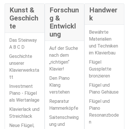
Kunst &
Forschun
Handwer
Geschich
g &
k
te
Entwickl
Bewährte
ung
Materialien
Das Steinway
und Techniken
A B C D
Auf der Suche
im Klavierbau
nach dem
Geschichte
„richtigen“
Flügel
unserer
Klavier!
Gussplatte
Klavierwerksta
bronzieren
tt
Den Piano
Klang
Flügel und
Investment
verstehen
Piano Gehäuse
Piano - Flügel
als Wertanlage
Reparatur
Flügel und
Hammerköpfe
Piano
Klavierlack und
Resonanzbode
Streichlack
Saitenschwing
n
ung und
Neue Flügel,