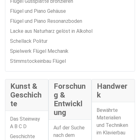
Flügel Gussplatte bronzieren
Flügel und Piano Gehäuse
Flügel und Piano Resonanzboden
Lacke aus Naturharz gelöst in Alkohol
Schellack Politur
Spielwerk Flügel Mechanik
Stimmstockeinbau Flügel
Kunst &
Forschun
Handwer
Geschich
g &
k
te
Entwickl
Bewährte
ung
Materialien
Das Steinway
und Techniken
A B C D
Auf der Suche
im Klavierbau
nach dem
Geschichte