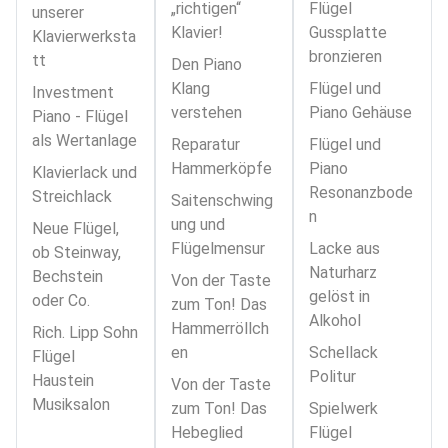
„richtigen“
Flügel
unserer
Klavier!
Gussplatte
Klavierwerksta
bronzieren
tt
Den Piano
Klang
Flügel und
Investment
verstehen
Piano Gehäuse
Piano - Flügel
als Wertanlage
Reparatur
Flügel und
Hammerköpfe
Piano
Klavierlack und
Resonanzbode
Streichlack
Saitenschwing
n
ung und
Neue Flügel,
Flügelmensur
Lacke aus
ob Steinway,
Naturharz
Bechstein
Von der Taste
gelöst in
oder Co.
zum Ton! Das
Alkohol
Hammerröllch
Rich. Lipp Sohn
en
Schellack
Flügel
Politur
Haustein
Von der Taste
Musiksalon
zum Ton! Das
Spielwerk
Hebeglied
Flügel