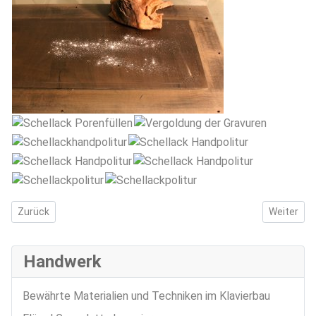
Vorheriger Beitrag: Spielwerk Flügel Mechanik
Nächster B
Zurück
Weiter
Handwerk
Bewährte Materialien und Techniken im Klavierbau